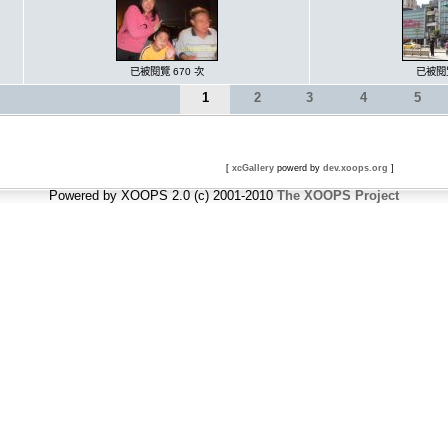
已被閱覽 670 次
已被閱覽
1
2
3
4
5
[
xcGallery
powerd by
dev.xoops.org
]
Powered by XOOPS 2.0 (c) 2001-2010
The XOOPS Project