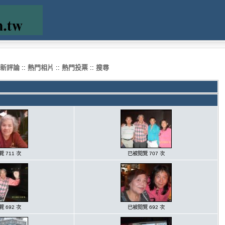
新評論
::
熱門相片
::
熱門投票
::
搜尋
 711 次
已被閱覽 707 次
 692 次
已被閱覽 692 次