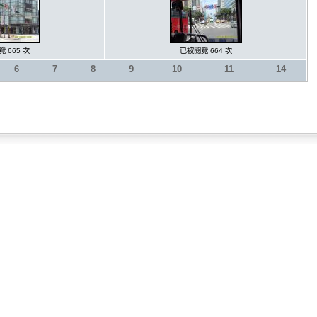
 665 次
已被閱覽 664 次
6
7
8
9
10
11
14