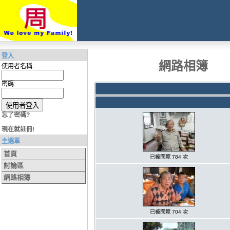
登入
網路相簿
使用者名稱:
密碼:
忘了密碼?
現在就註冊!
主選單
首頁
已被閱覽 784 次
討論區
網路相簿
已被閱覽 704 次