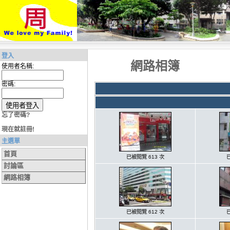
登入
網路相簿
使用者名稱:
密碼:
忘了密碼?
現在就註冊!
主選單
首頁
已被閱覽 613 次
討論區
網路相簿
已被閱覽 612 次