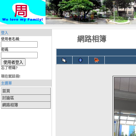
登入
網路相簿
使用者名稱:
密碼:
忘了密碼?
現在就註冊!
主選單
首頁
討論區
網路相簿