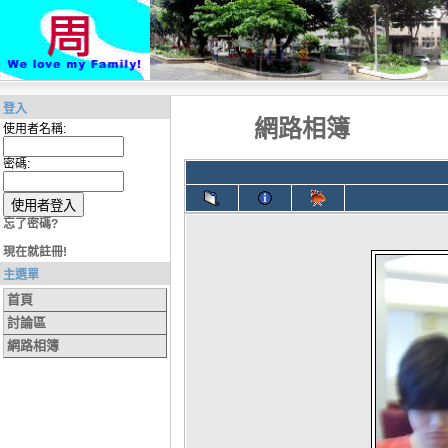
登入
網路相簿
使用者名稱:
密碼:
忘了密碼?
現在就註冊!
主選單
首頁
討論區
網路相簿