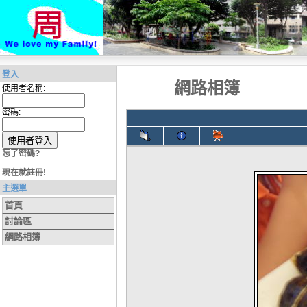
登入
網路相簿
使用者名稱:
密碼:
忘了密碼?
現在就註冊!
主選單
首頁
討論區
網路相簿