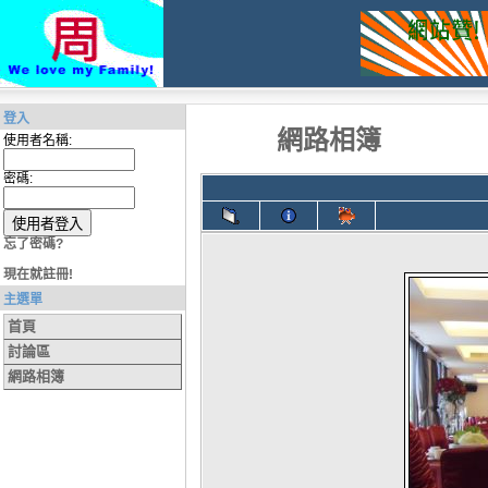
登入
網路相簿
使用者名稱:
密碼:
忘了密碼?
現在就註冊!
主選單
首頁
討論區
網路相簿