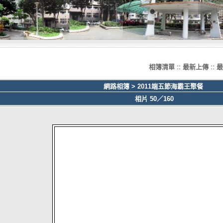
相簿清單
::
最新上傳
::
最
網路相簿
>
2011端五節海霸王聚餐
相片 50／160