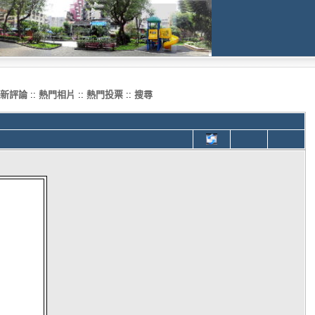
新評論
::
熱門相片
::
熱門投票
::
搜尋