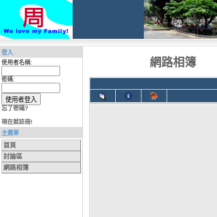
登入
網路相簿
使用者名稱:
密碼:
忘了密碼?
現在就註冊!
主選單
首頁
討論區
網路相簿