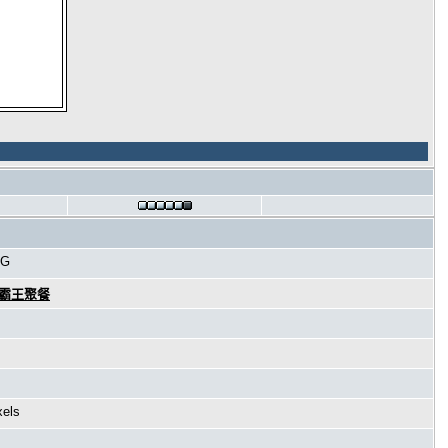
PG
海霸王聚餐
xels