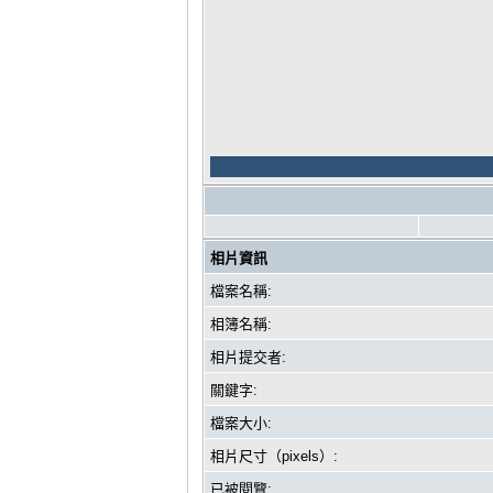
相片資訊
檔案名稱:
相簿名稱:
相片提交者:
關鍵字:
檔案大小:
相片尺寸（pixels）:
已被閱覽: