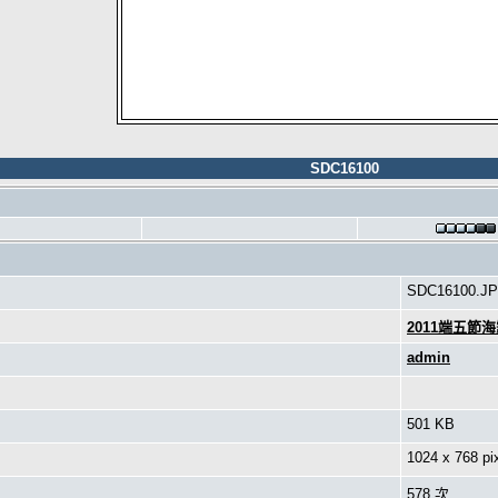
SDC16100
SDC16100.J
2011端五節
admin
501 KB
1024 x 768 pi
578 次