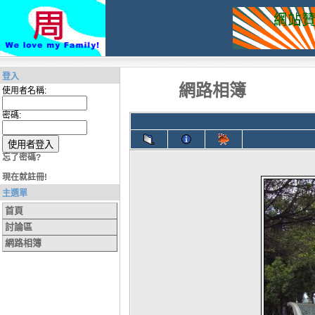
登入
網路相簿
使用者名稱:
密碼:
忘了密碼?
現在就註冊!
主選單
首頁
討論區
網路相簿