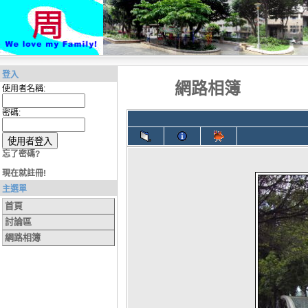
登入
網路相簿
使用者名稱:
密碼:
忘了密碼?
現在就註冊!
主選單
首頁
討論區
網路相簿