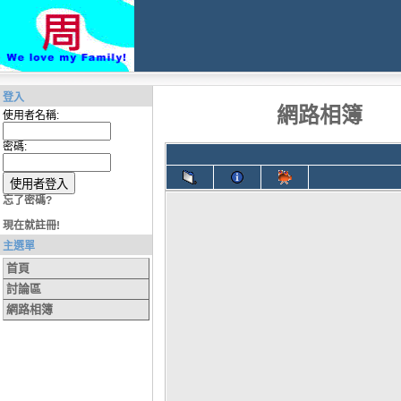
登入
網路相簿
使用者名稱:
密碼:
忘了密碼?
現在就註冊!
主選單
首頁
討論區
網路相簿