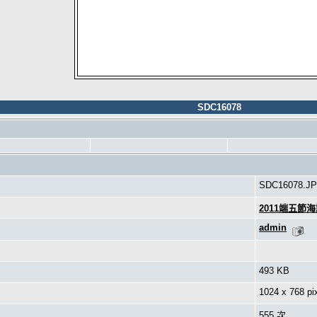
SDC16078
SDC16078.J
2011端五節
admin
493 KB
1024 x 768 pi
555 次