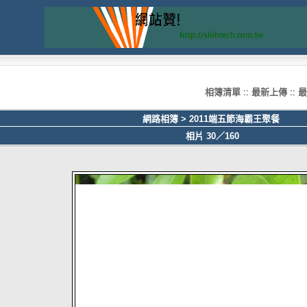
相簿清單
::
最新上傳
::
最
網路相簿
>
2011端五節海霸王聚餐
相片 30／160