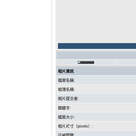
相片資訊
檔案名稱:
相簿名稱:
相片提交者:
關鍵字:
檔案大小:
相片尺寸（pixels）:
已被閱覽: