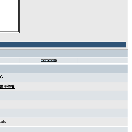
PG
海霸王聚餐
xels