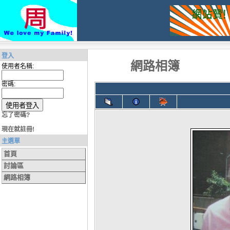
登入
網路相簿
使用者名稱:
密碼:
忘了密碼?
現在就註冊!
主選單
首頁
討論區
網路相簿