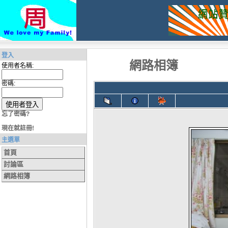
登入
網路相簿
使用者名稱:
密碼:
忘了密碼?
現在就註冊!
主選單
首頁
討論區
網路相簿