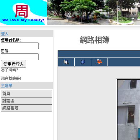
登入
網路相簿
使用者名稱:
密碼:
忘了密碼?
現在就註冊!
主選單
首頁
討論區
網路相簿