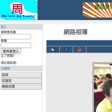
登入
網路相簿
使用者名稱:
密碼:
忘了密碼?
現在就註冊!
主選單
首頁
討論區
網路相簿