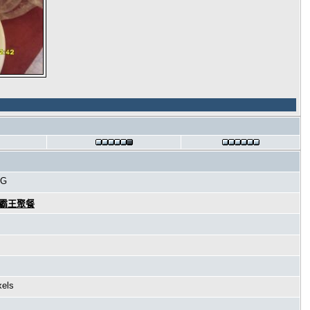
PG
海霸王聚餐
xels