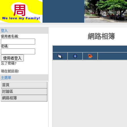
登入
網路相簿
使用者名稱:
密碼:
忘了密碼?
現在就註冊!
主選單
首頁
討論區
網路相簿