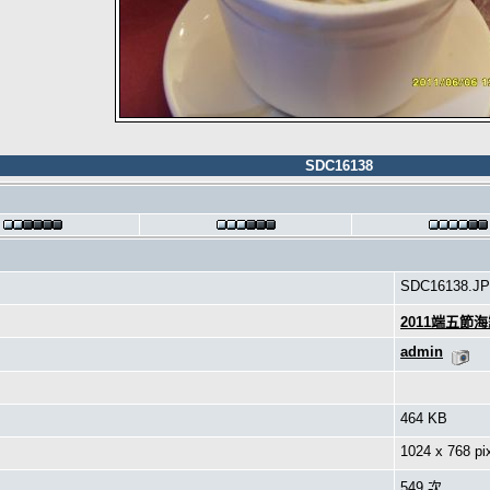
SDC16138
SDC16138.J
2011端五節
admin
464 KB
1024 x 768 pi
549 次