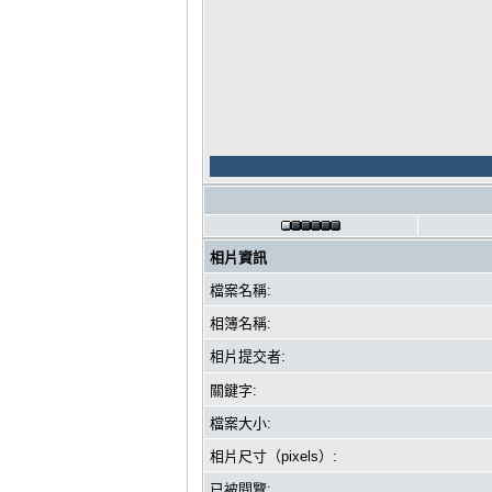
相片資訊
檔案名稱:
相簿名稱:
相片提交者:
關鍵字:
檔案大小:
相片尺寸（pixels）:
已被閱覽: