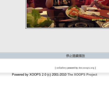
停止連續播放
[
xcGallery
powerd by
dev.xoops.org
]
Powered by XOOPS 2.0 (c) 2001-2010
The XOOPS Project