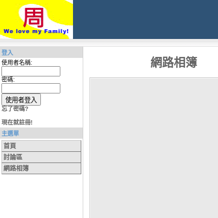
登入
網路相簿
使用者名稱:
密碼:
忘了密碼?
現在就註冊!
主選單
首頁
討論區
網路相簿