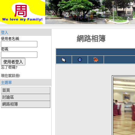
登入
網路相簿
使用者名稱:
密碼:
忘了密碼?
現在就註冊!
主選單
首頁
討論區
網路相簿