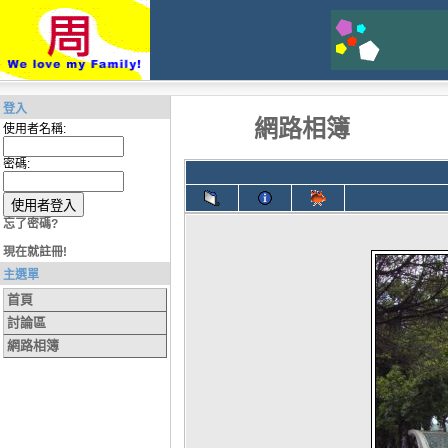
登入
網路相簿
使用者名稱:
密碼:
忘了密碼?
現在就註冊!
主選單
首頁
討論區
網路相簿