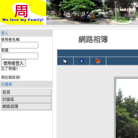
登入
網路相簿
使用者名稱:
密碼:
忘了密碼?
現在就註冊!
主選單
首頁
討論區
網路相簿