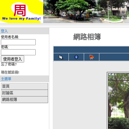
登入
網路相簿
使用者名稱:
密碼:
忘了密碼?
現在就註冊!
主選單
首頁
討論區
網路相簿