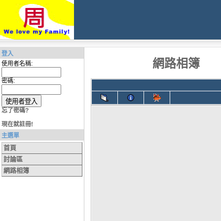
登入
網路相簿
使用者名稱:
密碼:
忘了密碼?
現在就註冊!
主選單
首頁
討論區
網路相簿