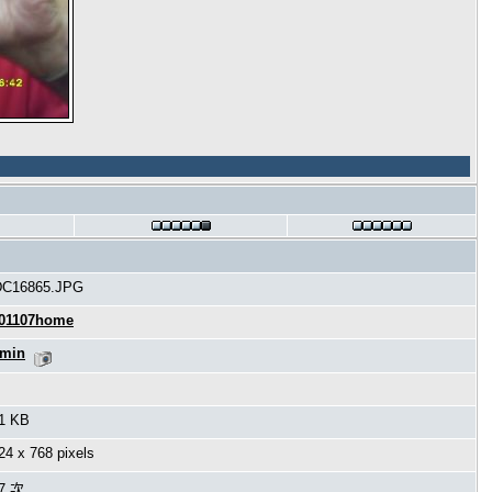
C16865.JPG
01107home
min
1 KB
24 x 768 pixels
7 次