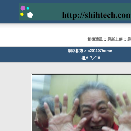
相簿清單
::
最新上傳
::
最
網路相簿
>
a201107home
相片 7／18