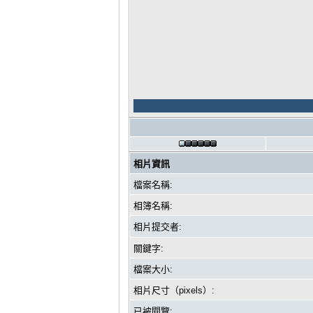
相片資訊
檔案名稱:
相簿名稱:
相片提交者:
關鍵字:
檔案大小:
相片尺寸（pixels）:
已被閱覽: