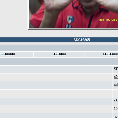
SDC16865
SD
a2
ad
48
10
82