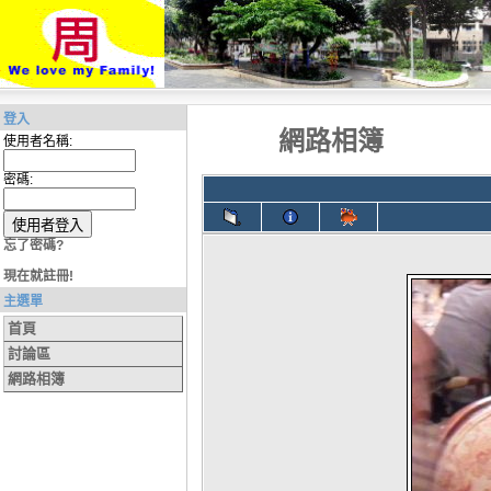
登入
網路相簿
使用者名稱:
密碼:
忘了密碼?
現在就註冊!
主選單
首頁
討論區
網路相簿