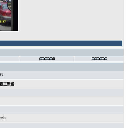
PG
海霸王聚餐
xels