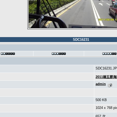
SDC16231
SDC16231.J
2011端五節
admin
500 KB
1024 x 768 pi
657 次