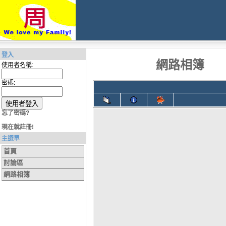
登入
網路相簿
使用者名稱:
密碼:
忘了密碼?
現在就註冊!
主選單
首頁
討論區
網路相簿