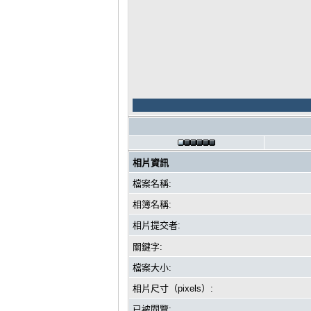
相片資訊
檔案名稱:
相簿名稱:
相片提交者:
關鍵字:
檔案大小:
相片尺寸（pixels）:
已被閱覽: