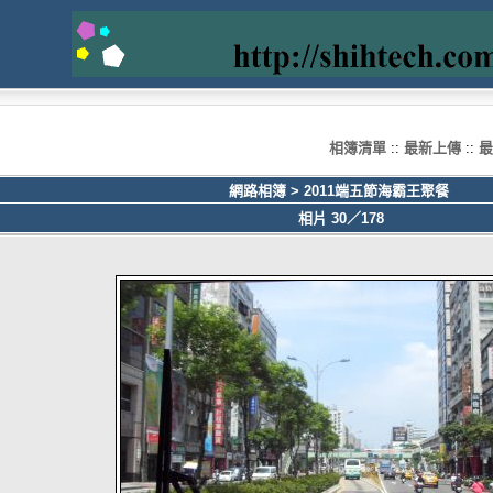
相簿清單
::
最新上傳
::
最
網路相簿
>
2011端五節海霸王聚餐
相片 30／178