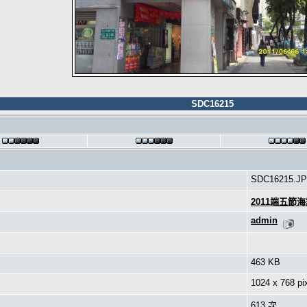
SDC16215
SDC16215.J
2011端五節
admin
463 KB
1024 x 768 pi
613 次