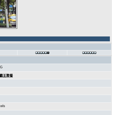
PG
海霸王聚餐
xels