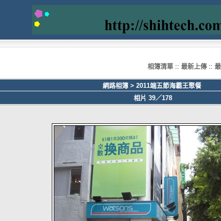
相簿清單
::
最新上傳
::
最
網路相簿
>
2011端五節海霸王聚餐
相片 39／178