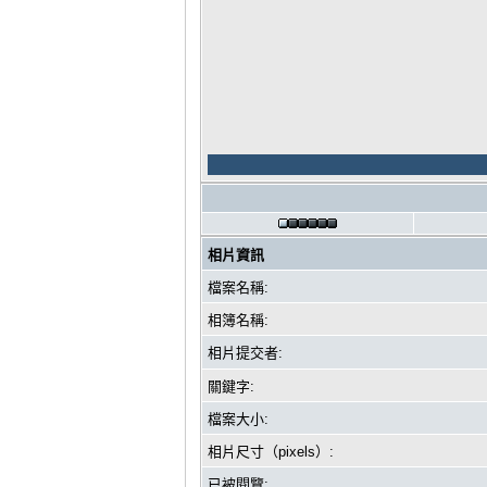
相片資訊
檔案名稱:
相簿名稱:
相片提交者:
關鍵字:
檔案大小:
相片尺寸（pixels）:
已被閱覽: