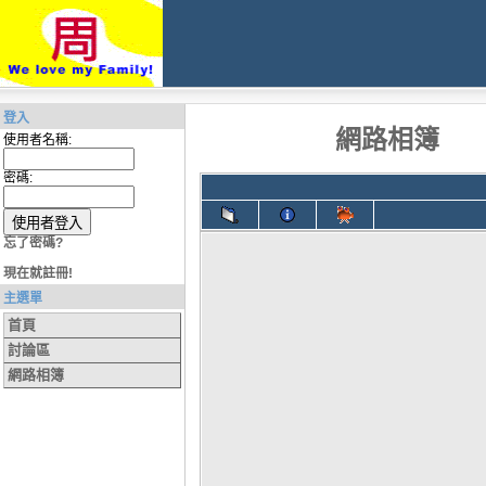
登入
網路相簿
使用者名稱:
密碼:
忘了密碼?
現在就註冊!
主選單
首頁
討論區
網路相簿