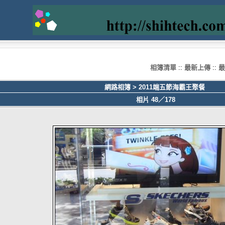
相簿清單
::
最新上傳
::
最
網路相簿
>
2011端五節海霸王聚餐
相片 48／178