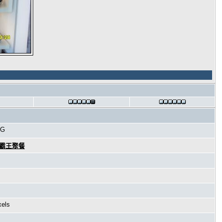
PG
海霸王聚餐
xels