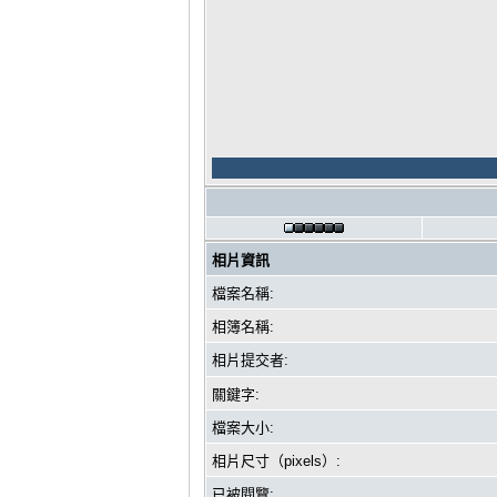
相片資訊
檔案名稱:
相簿名稱:
相片提交者:
關鍵字:
檔案大小:
相片尺寸（pixels）:
已被閱覽: