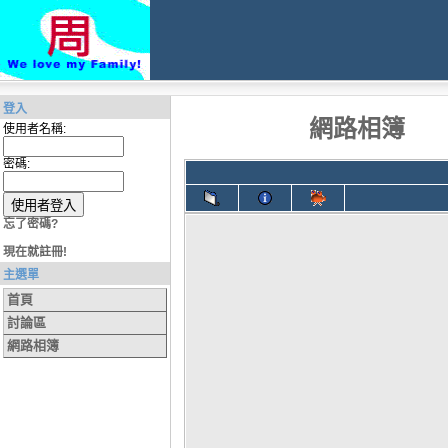
登入
網路相簿
使用者名稱:
密碼:
忘了密碼?
現在就註冊!
主選單
首頁
討論區
網路相簿