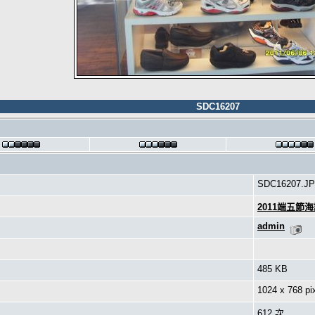
SDC16207
SDC16207.J
2011端五節
admin
485 KB
1024 x 768 pi
612 次