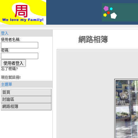
登入
網路相簿
使用者名稱:
密碼:
忘了密碼?
現在就註冊!
主選單
首頁
討論區
網路相簿