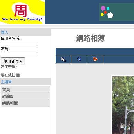
登入
網路相簿
使用者名稱:
密碼:
忘了密碼?
現在就註冊!
主選單
首頁
討論區
網路相簿