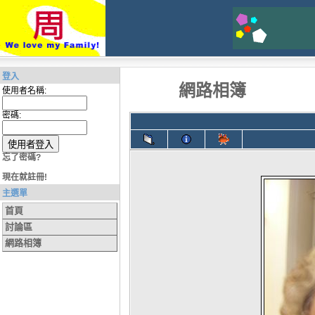
登入
網路相簿
使用者名稱:
密碼:
忘了密碼?
現在就註冊!
主選單
首頁
討論區
網路相簿