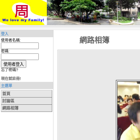
登入
網路相簿
使用者名稱:
密碼:
忘了密碼?
現在就註冊!
主選單
首頁
討論區
網路相簿