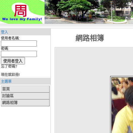
登入
網路相簿
使用者名稱:
密碼:
忘了密碼?
現在就註冊!
主選單
首頁
討論區
網路相簿