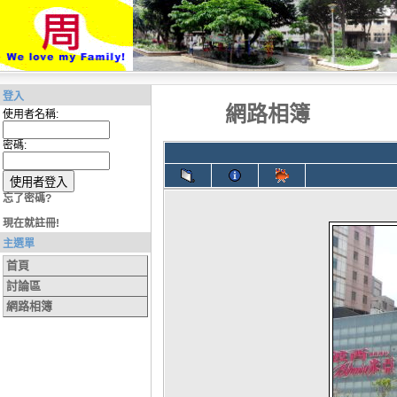
登入
網路相簿
使用者名稱:
密碼:
忘了密碼?
現在就註冊!
主選單
首頁
討論區
網路相簿