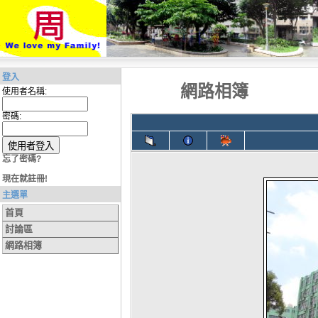
登入
網路相簿
使用者名稱:
密碼:
忘了密碼?
現在就註冊!
主選單
首頁
討論區
網路相簿