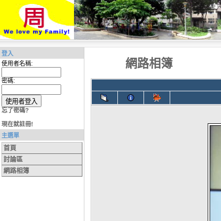
登入
網路相簿
使用者名稱:
密碼:
忘了密碼?
現在就註冊!
主選單
首頁
討論區
網路相簿